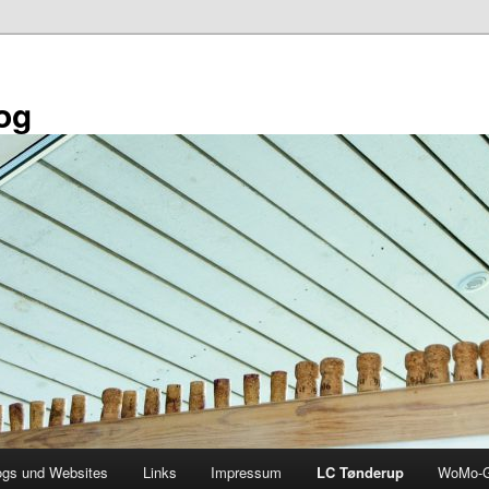
og
ogs und Websites
Links
Impressum
LC Tønderup
WoMo-G