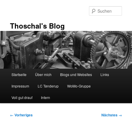
Zum
primären
Such
Inhalt
springen
Thoschal's Blog
Hauptmenü
Startseite
Über mich
Blogs und Websites
Links
Impressum
LC Tønderup
WoMo-Gruppe
Voll gut drauf
Intern
Bilder-
← Vorheriges
Nächstes →
Navigation