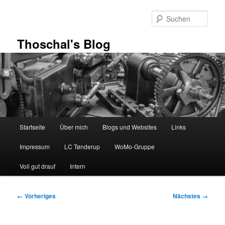
Zum
primären
Such
Inhalt
springen
Thoschal's Blog
Hauptmenü
Startseite
Über mich
Blogs und Websites
Links
Impressum
LC Tønderup
WoMo-Gruppe
Voll gut drauf
Intern
Bilder-
← Vorheriges
Nächstes →
Navigation