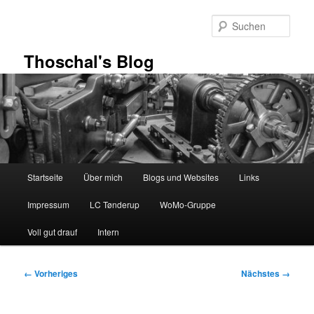
Zum
primären
Such
Inhalt
springen
Thoschal's Blog
Hauptmenü
Startseite
Über mich
Blogs und Websites
Links
Impressum
LC Tønderup
WoMo-Gruppe
Voll gut drauf
Intern
Bilder-
← Vorheriges
Nächstes →
Navigation