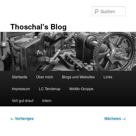
Zum
primären
Such
Inhalt
springen
Thoschal's Blog
Hauptmenü
Startseite
Über mich
Blogs und Websites
Links
Impressum
LC Tønderup
WoMo-Gruppe
Voll gut drauf
Intern
Bilder-
← Vorheriges
Nächstes →
Navigation