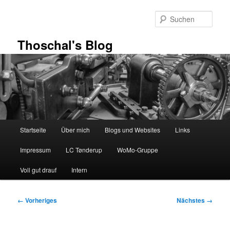
Zum
primären
Such
Inhalt
springen
Thoschal's Blog
Hauptmenü
Startseite
Über mich
Blogs und Websites
Links
Impressum
LC Tønderup
WoMo-Gruppe
Voll gut drauf
Intern
Bilder-
← Vorheriges
Nächstes →
Navigation