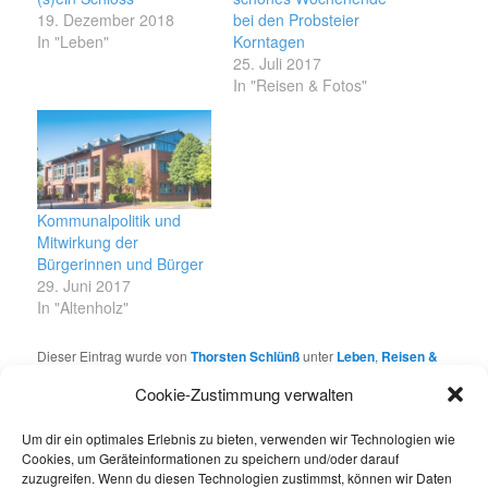
19. Dezember 2018
bei den Probsteier
In "Leben"
Korntagen
25. Juli 2017
In "Reisen & Fotos"
Kommunalpolitik und
Mitwirkung der
Bürgerinnen und Bürger
29. Juni 2017
In "Altenholz"
Dieser Eintrag wurde von
Thorsten Schlünß
unter
Leben
,
Reisen &
Fotos
veröffentlicht. Setze ein Lesezeichen für den
Permalink
.
Cookie-Zustimmung verwalten
Um dir ein optimales Erlebnis zu bieten, verwenden wir Technologien wie
Über Thorsten Schlünß
Cookies, um Geräteinformationen zu speichern und/oder darauf
zuzugreifen. Wenn du diesen Technologien zustimmst, können wir Daten
Das Leben im Allgemeinen und die kleinen und