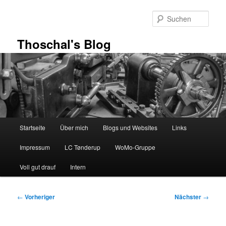
Zum
primären
Such
Inhalt
springen
Thoschal's Blog
Hauptmenü
Startseite
Über mich
Blogs und Websites
Links
Impressum
LC Tønderup
WoMo-Gruppe
Voll gut drauf
Intern
Beitragsnavigation
←
Vorheriger
Nächster
→