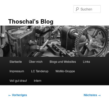
Zum
primären
Such
Inhalt
springen
Thoschal's Blog
Hauptmenü
Startseite
Über mich
Blogs und Websites
Links
Impressum
LC Tønderup
WoMo-Gruppe
Voll gut drauf
Intern
Bilder-
← Vorheriges
Nächstes →
Navigation