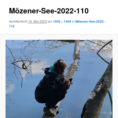
Mözener-See-2022-110
Veröffentlicht
16. Mai 2023
am
1050 × 1400
in
Mözener-See-2022-
110