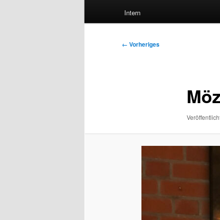
Intern
Bilder-
← Vorheriges
Navigation
Möz
Veröffentlich