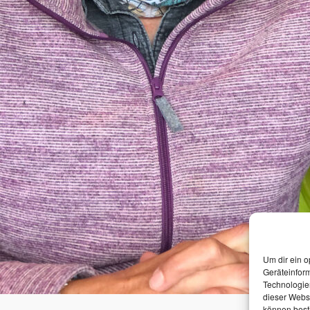
Um dir ein o
Geräteinfor
Technologien
dieser Websi
können best