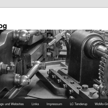
og
ogs und Websites
Links
Impressum
LC Tønderup
WoMo-Gr