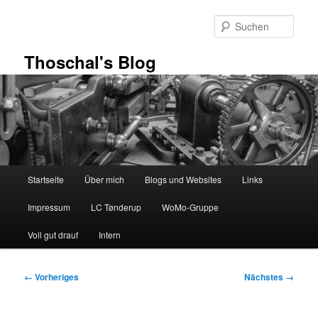
Zum
primären
Such
Inhalt
springen
Thoschal's Blog
Hauptmenü
Startseite
Über mich
Blogs und Websites
Links
Impressum
LC Tønderup
WoMo-Gruppe
Voll gut drauf
Intern
Bilder-
← Vorheriges
Nächstes →
Navigation