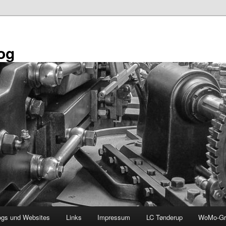
og
ogs und Websites
Links
Impressum
LC Tønderup
WoMo-Gr