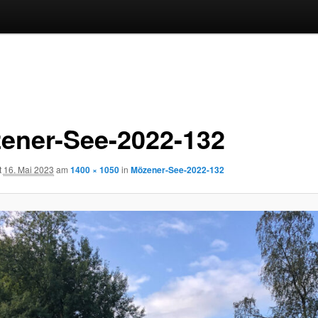
ener-See-2022-132
t
16. Mai 2023
am
1400 × 1050
in
Mözener-See-2022-132