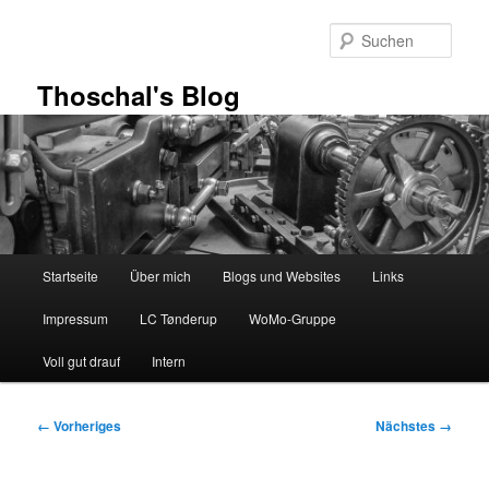
Zum
primären
Such
Inhalt
springen
Thoschal's Blog
Hauptmenü
Startseite
Über mich
Blogs und Websites
Links
Impressum
LC Tønderup
WoMo-Gruppe
Voll gut drauf
Intern
Bilder-
← Vorheriges
Nächstes →
Navigation