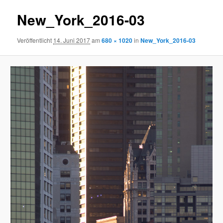
New_York_2016-03
Veröffentlicht
14. Juni 2017
am
680 × 1020
in
New_York_2016-03