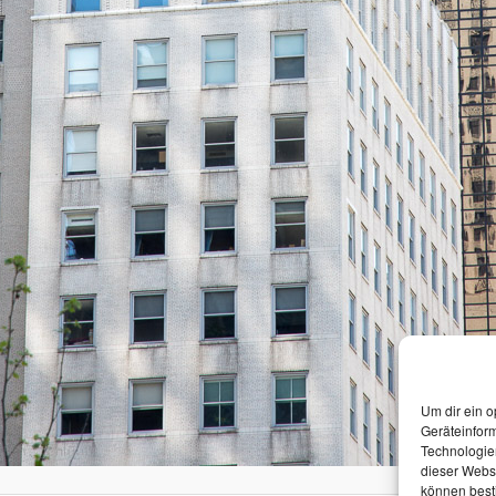
Um dir ein o
Geräteinfor
Technologien
dieser Websi
können best