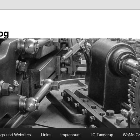
og
ogs und Websites
Links
Impressum
LC Tønderup
WoMo-Gr