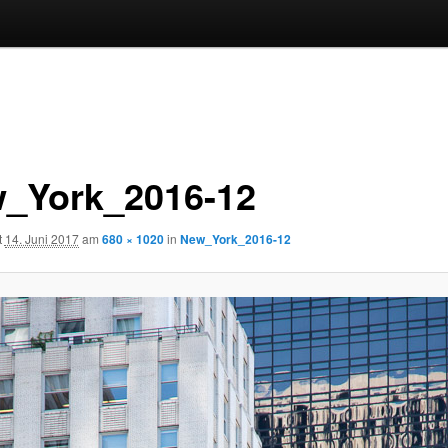
_York_2016-12
t
14. Juni 2017
am
680 × 1020
in
New_York_2016-12