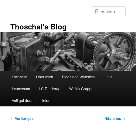
Zum
primären
Such
Inhalt
springen
Thoschal's Blog
Hauptmenü
Startseite
Über mich
Blogs und Websites
Links
Impressum
LC Tønderup
WoMo-Gruppe
Voll gut drauf
Intern
Bilder-
← Vorheriges
Nächstes →
Navigation