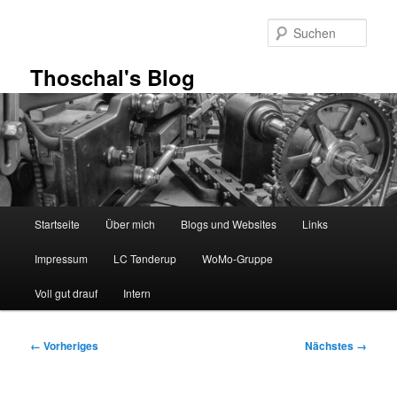
Zum
primären
Such
Inhalt
springen
Thoschal's Blog
Hauptmenü
Startseite
Über mich
Blogs und Websites
Links
Impressum
LC Tønderup
WoMo-Gruppe
Voll gut drauf
Intern
Bilder-
← Vorheriges
Nächstes →
Navigation