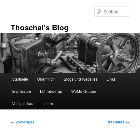
Zum
primären
Such
Inhalt
springen
Thoschal's Blog
Hauptmenü
Startseite
Über mich
Blogs und Websites
Links
Impressum
LC Tønderup
WoMo-Gruppe
Voll gut drauf
Intern
Bilder-
← Vorheriges
Nächstes →
Navigation