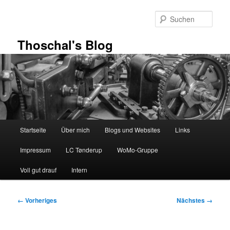
Zum
primären
Such
Inhalt
springen
Thoschal's Blog
Hauptmenü
Startseite
Über mich
Blogs und Websites
Links
Impressum
LC Tønderup
WoMo-Gruppe
Voll gut drauf
Intern
Bilder-
← Vorheriges
Nächstes →
Navigation