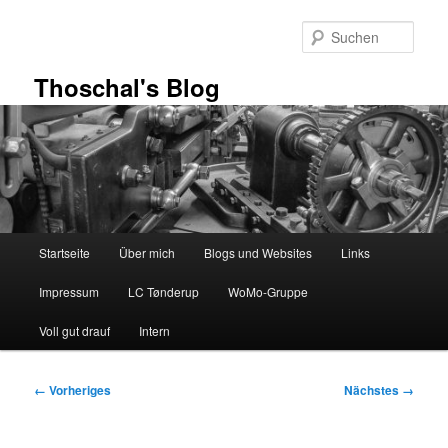
Zum
primären
Such
Inhalt
springen
Thoschal's Blog
Hauptmenü
Startseite
Über mich
Blogs und Websites
Links
Impressum
LC Tønderup
WoMo-Gruppe
Voll gut drauf
Intern
Bilder-
← Vorheriges
Nächstes →
Navigation