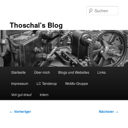
Zum
primären
Such
Inhalt
springen
Thoschal's Blog
Hauptmenü
Startseite
Über mich
Blogs und Websites
Links
Impressum
LC Tønderup
WoMo-Gruppe
Voll gut drauf
Intern
Beitragsnavigation
←
Vorheriger
Nächster
→