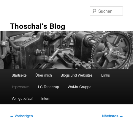
Zum
primären
Such
Inhalt
springen
Thoschal's Blog
Hauptmenü
Startseite
Über mich
Blogs und Websites
Links
Impressum
LC Tønderup
WoMo-Gruppe
Voll gut drauf
Intern
Bilder-
← Vorheriges
Nächstes →
Navigation