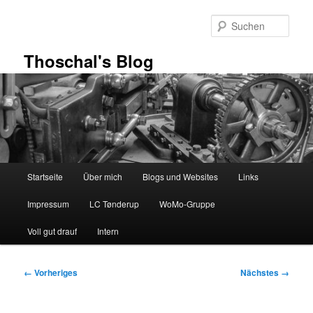
Zum
primären
Such
Inhalt
springen
Thoschal's Blog
Hauptmenü
Startseite
Über mich
Blogs und Websites
Links
Impressum
LC Tønderup
WoMo-Gruppe
Voll gut drauf
Intern
Bilder-
← Vorheriges
Nächstes →
Navigation