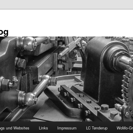
og
ogs und Websites
Links
Impressum
LC Tønderup
WoMo-Gr