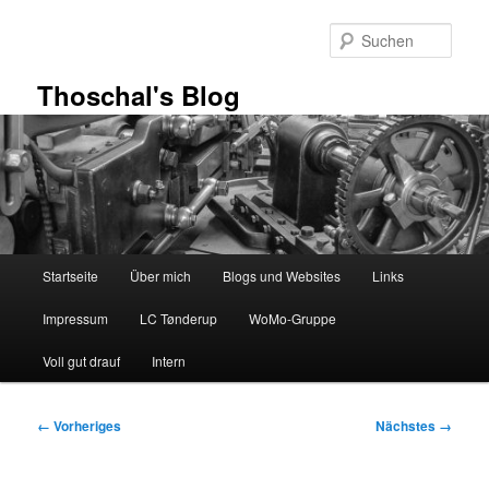
Zum
primären
Such
Inhalt
springen
Thoschal's Blog
Hauptmenü
Startseite
Über mich
Blogs und Websites
Links
Impressum
LC Tønderup
WoMo-Gruppe
Voll gut drauf
Intern
Bilder-
← Vorheriges
Nächstes →
Navigation