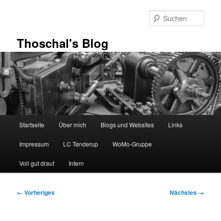
Zum
primären
Such
Inhalt
springen
Thoschal's Blog
Hauptmenü
Startseite
Über mich
Blogs und Websites
Links
Impressum
LC Tønderup
WoMo-Gruppe
Voll gut drauf
Intern
Bilder-
← Vorheriges
Nächstes →
Navigation