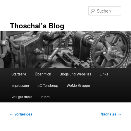
Zum
primären
Such
Inhalt
springen
Thoschal's Blog
Hauptmenü
Startseite
Über mich
Blogs und Websites
Links
Impressum
LC Tønderup
WoMo-Gruppe
Voll gut drauf
Intern
Bilder-
← Vorheriges
Nächstes →
Navigation