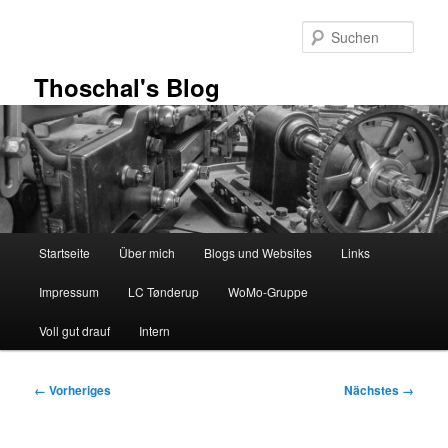
Zum
primären
Such
Inhalt
springen
Thoschal's Blog
Hauptmenü
Startseite
Über mich
Blogs und Websites
Links
Impressum
LC Tønderup
WoMo-Gruppe
Voll gut drauf
Intern
Bilder-
← Vorheriges
Nächstes →
Navigation