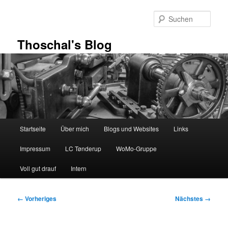
Zum
primären
Such
Inhalt
springen
Thoschal's Blog
Hauptmenü
Startseite
Über mich
Blogs und Websites
Links
Impressum
LC Tønderup
WoMo-Gruppe
Voll gut drauf
Intern
Bilder-
← Vorheriges
Nächstes →
Navigation