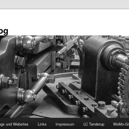
og
ogs und Websites
Links
Impressum
LC Tønderup
WoMo-Gr