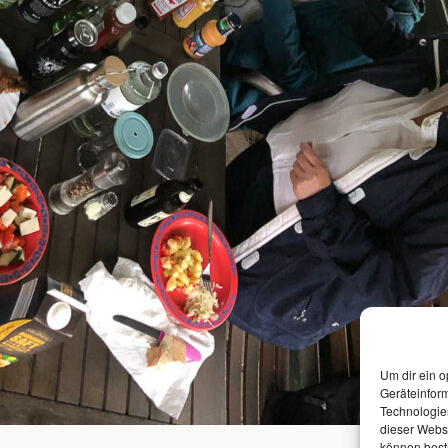
Um dir ein o
Geräteinfor
Technologien
dieser Websi
können best