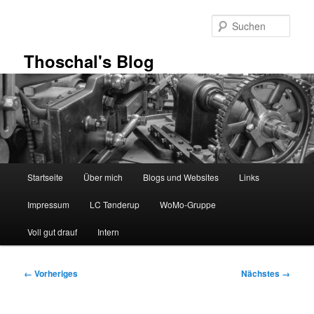
Zum
primären
Such
Inhalt
springen
Thoschal's Blog
Hauptmenü
Startseite
Über mich
Blogs und Websites
Links
Impressum
LC Tønderup
WoMo-Gruppe
Voll gut drauf
Intern
Bilder-
← Vorheriges
Nächstes →
Navigation