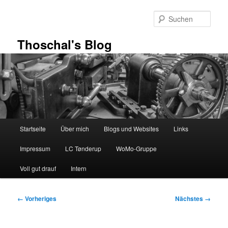
Zum
primären
Such
Inhalt
springen
Thoschal's Blog
Hauptmenü
Startseite
Über mich
Blogs und Websites
Links
Impressum
LC Tønderup
WoMo-Gruppe
Voll gut drauf
Intern
Bilder-
← Vorheriges
Nächstes →
Navigation