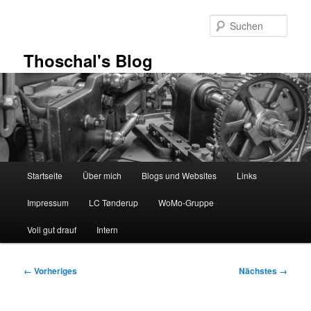
Zum
primären
Such
Inhalt
springen
Thoschal's Blog
Hauptmenü
Startseite
Über mich
Blogs und Websites
Links
Impressum
LC Tønderup
WoMo-Gruppe
Voll gut drauf
Intern
Bilder-
← Vorheriges
Nächstes →
Navigation