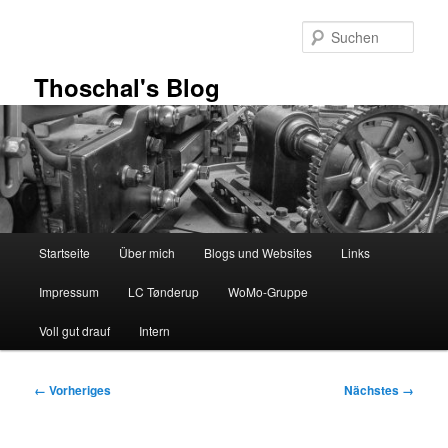
Zum
primären
Such
Inhalt
springen
Thoschal's Blog
Hauptmenü
Startseite
Über mich
Blogs und Websites
Links
Impressum
LC Tønderup
WoMo-Gruppe
Voll gut drauf
Intern
Bilder-
← Vorheriges
Nächstes →
Navigation