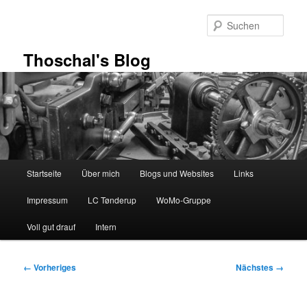
Zum
primären
Such
Inhalt
springen
Thoschal's Blog
Hauptmenü
Startseite
Über mich
Blogs und Websites
Links
Impressum
LC Tønderup
WoMo-Gruppe
Voll gut drauf
Intern
Bilder-
← Vorheriges
Nächstes →
Navigation