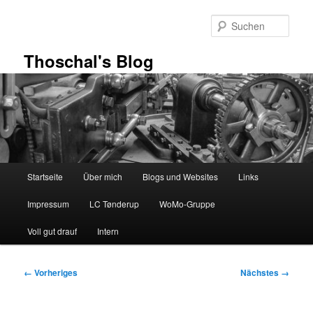
Zum
primären
Such
Inhalt
springen
Thoschal's Blog
Hauptmenü
Startseite
Über mich
Blogs und Websites
Links
Impressum
LC Tønderup
WoMo-Gruppe
Voll gut drauf
Intern
Bilder-
← Vorheriges
Nächstes →
Navigation