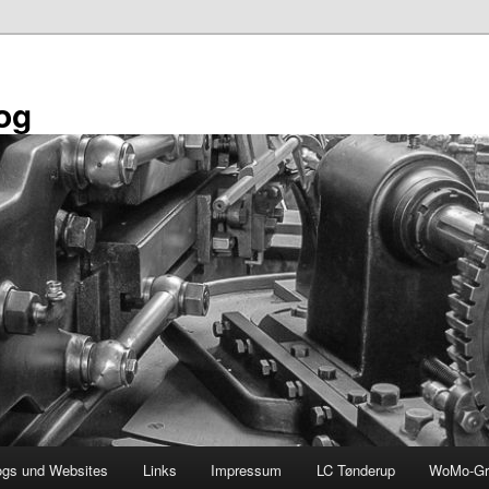
og
ogs und Websites
Links
Impressum
LC Tønderup
WoMo-Gr