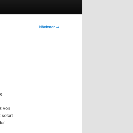
Nächster
→
el
z von
 sofort
der