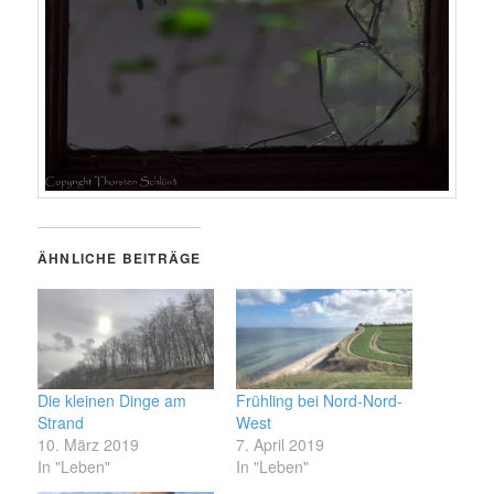
ÄHNLICHE BEITRÄGE
Die kleinen Dinge am
Frühling bei Nord-Nord-
Strand
West
10. März 2019
7. April 2019
In "Leben"
In "Leben"