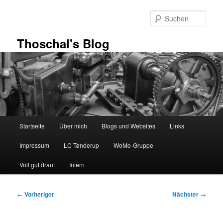
Zum
primären
Such
Inhalt
springen
Thoschal's Blog
Hauptmenü
Startseite
Über mich
Blogs und Websites
Links
Impressum
LC Tønderup
WoMo-Gruppe
Voll gut drauf
Intern
Beitragsnavigation
←
Vorheriger
Nächster
→