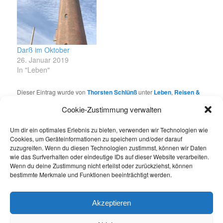
Darß im Oktober
26. Januar 2019
In "Leben"
Dieser Eintrag wurde von
Thorsten Schlünß
unter
Leben
,
Reisen &
Fotos
veröffentlicht. Setze ein Lesezeichen für den
Permalink
.
Cookie-Zustimmung verwalten
Um dir ein optimales Erlebnis zu bieten, verwenden wir Technologien wie
Über Thorsten Schlünß
Cookies, um Geräteinformationen zu speichern und/oder darauf
zuzugreifen. Wenn du diesen Technologien zustimmst, können wir Daten
Das Leben im Allgemeinen und die kleinen und
wie das Surfverhalten oder eindeutige IDs auf dieser Website verarbeiten.
großen Glücksmomente darin, Reisen, Fotografie,
Wenn du deine Zustimmung nicht erteilst oder zurückziehst, können
die Gesellschaft, Netzthemen, Social Media und
bestimmte Merkmale und Funktionen beeinträchtigt werden.
meine für mich neu gefundene Traumstadt
Schwerin bieten reichliche Themen für einen
Weblog!
Akzeptieren
Alle Beiträge von Thorsten Schlünß anzeigen
→