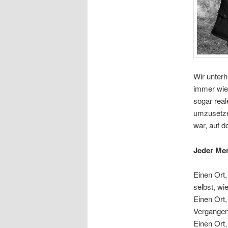
Wir unterh
immer wied
sogar rea
umzusetze
war, auf d
Jeder Men
Einen Ort,
selbst, wi
Einen Ort,
Vergangen
Einen Ort,