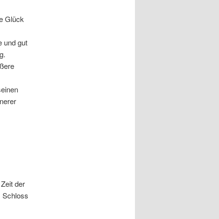
re Glück
 und gut
g.
ußere
seinen
nerer
Zeit der
m Schloss