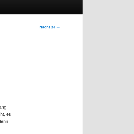
Nächster
→
gang
ht, es
denn