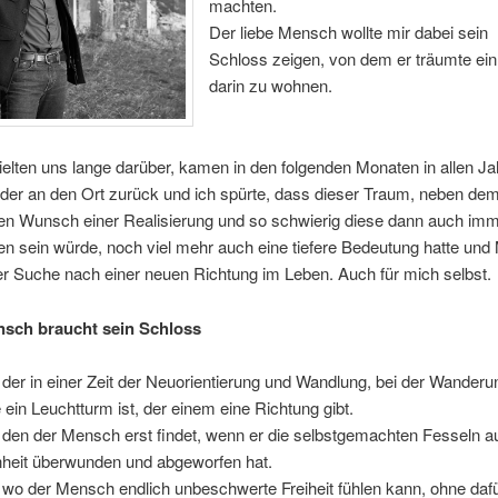
machten.
Der liebe Mensch wollte mir dabei sein
Schloss zeigen, von dem er träumte ei
darin zu wohnen.
ielten uns lange darüber, kamen in den folgenden Monaten in allen Ja
er an den Ort zurück und ich spürte, dass dieser Traum, neben dem 
len Wunsch einer Realisierung und so schwierig diese dann auch im
n sein würde, noch viel mehr auch eine tiefere Bedeutung hatte und
er Suche nach einer neuen Richtung im Leben. Auch für mich selbst.
sch braucht sein Schloss
 der in einer Zeit der Neuorientierung und Wandlung, bei der Wanderu
e ein Leuchtturm ist, der einem eine Richtung gibt.
 den der Mensch erst findet, wenn er die selbstgemachten Fesseln a
heit überwunden und abgeworfen hat.
 wo der Mensch endlich unbeschwerte Freiheit fühlen kann, ohne daf