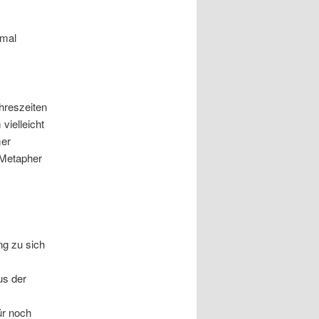
nmal
hreszeiten
vielleicht
mer
 Metapher
ng zu sich
us der
ür noch