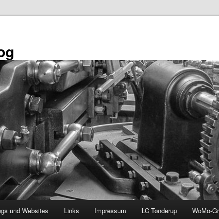
og
ogs und Websites
Links
Impressum
LC Tønderup
WoMo-Gr