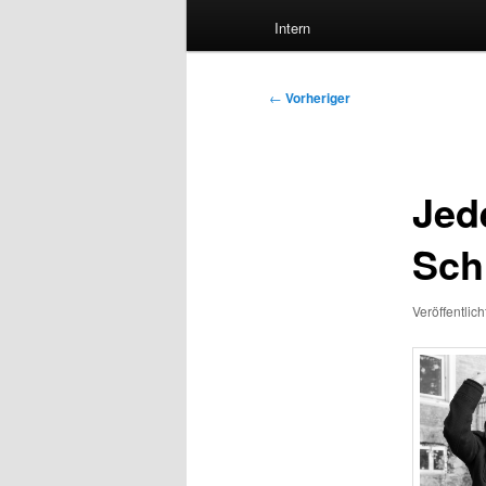
Intern
Beitragsnavigation
←
Vorheriger
Jed
Sch
Veröffentlic