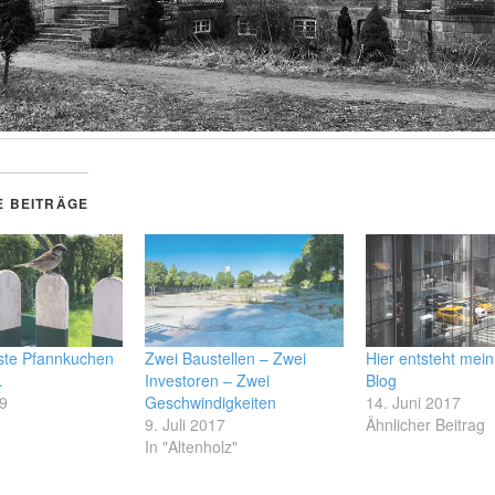
E BEITRÄGE
ste Pfannkuchen
Zwei Baustellen – Zwei
Hier entsteht mei
…
Investoren – Zwei
Blog
19
Geschwindigkeiten
14. Juni 2017
9. Juli 2017
Ähnlicher Beitrag
In "Altenholz"