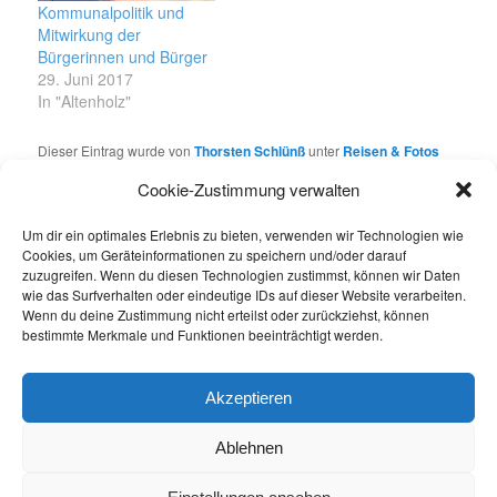
Kommunalpolitik und
Mitwirkung der
Bürgerinnen und Bürger
29. Juni 2017
In "Altenholz"
Dieser Eintrag wurde von
Thorsten Schlünß
unter
Reisen & Fotos
veröffentlicht. Setze ein Lesezeichen für den
Permalink
.
Cookie-Zustimmung verwalten
Um dir ein optimales Erlebnis zu bieten, verwenden wir Technologien wie
Über Thorsten Schlünß
Cookies, um Geräteinformationen zu speichern und/oder darauf
zuzugreifen. Wenn du diesen Technologien zustimmst, können wir Daten
Das Leben im Allgemeinen und die kleinen und
wie das Surfverhalten oder eindeutige IDs auf dieser Website verarbeiten.
großen Glücksmomente darin, Reisen, Fotografie,
Wenn du deine Zustimmung nicht erteilst oder zurückziehst, können
die Gesellschaft, Netzthemen, Social Media und
bestimmte Merkmale und Funktionen beeinträchtigt werden.
meine für mich neu gefundene Traumstadt
Schwerin bieten reichliche Themen für einen
Weblog!
Akzeptieren
Alle Beiträge von Thorsten Schlünß anzeigen
→
Ablehnen