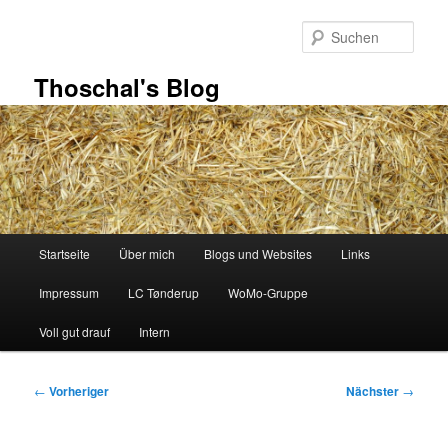
Zum
primären
Such
Inhalt
springen
Thoschal's Blog
Hauptmenü
Startseite
Über mich
Blogs und Websites
Links
Impressum
LC Tønderup
WoMo-Gruppe
Voll gut drauf
Intern
Beitragsnavigation
←
Vorheriger
Nächster
→