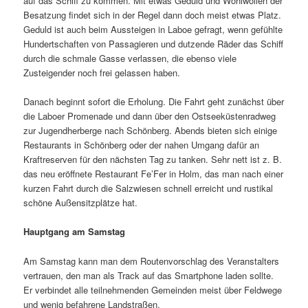
auf das Schiff zu kommen. Mit etwas Geduld und Wohlwollen der
Besatzung findet sich in der Regel dann doch meist etwas Platz.
Geduld ist auch beim Aussteigen in Laboe gefragt, wenn gefühlte
Hundertschaften von Passagieren und dutzende Räder das Schiff
durch die schmale Gasse verlassen, die ebenso viele
Zusteigender noch frei gelassen haben.
Danach beginnt sofort die Erholung. Die Fahrt geht zunächst über
die Laboer Promenade und dann über den Ostseeküstenradweg
zur Jugendherberge nach Schönberg. Abends bieten sich einige
Restaurants in Schönberg oder der nahen Umgang dafür an
Kraftreserven für den nächsten Tag zu tanken. Sehr nett ist z. B.
das neu eröffnete Restaurant Fe’Fer in Holm, das man nach einer
kurzen Fahrt durch die Salzwiesen schnell erreicht und rustikal
schöne Außensitzplätze hat.
Hauptgang am Samstag
Am Samstag kann man dem Routenvorschlag des Veranstalters
vertrauen, den man als Track auf das Smartphone laden sollte.
Er verbindet alle teilnehmenden Gemeinden meist über Feldwege
und wenig befahrene Landstraßen.