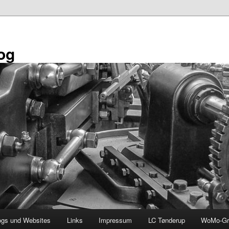
og
ogs und Websites
Links
Impressum
LC Tønderup
WoMo-Gr