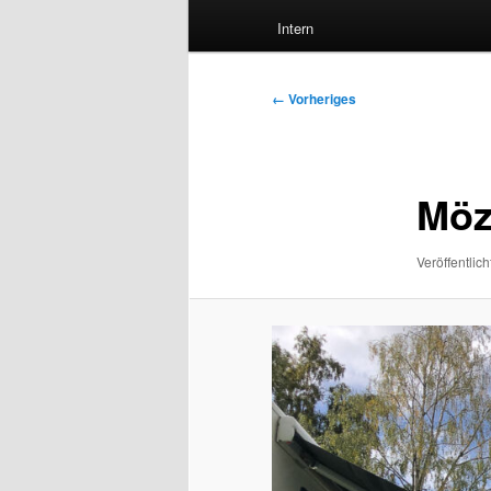
Intern
Bilder-
← Vorheriges
Navigation
Möz
Veröffentlich