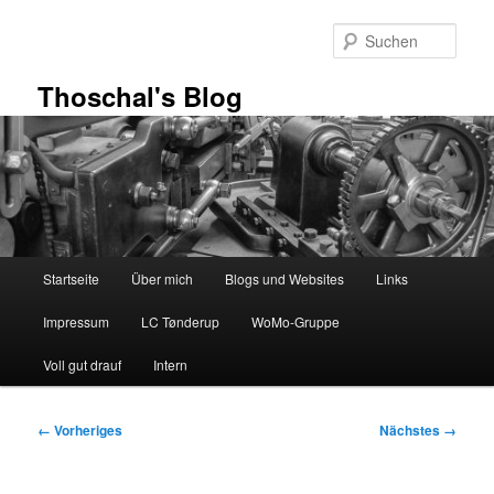
Zum
primären
Such
Inhalt
springen
Thoschal's Blog
Hauptmenü
Startseite
Über mich
Blogs und Websites
Links
Impressum
LC Tønderup
WoMo-Gruppe
Voll gut drauf
Intern
Bilder-
← Vorheriges
Nächstes →
Navigation