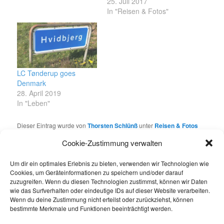
25. Juli 2017
In "Reisen & Fotos"
LC Tønderup goes
Denmark
28. April 2019
In "Leben"
Dieser Eintrag wurde von
Thorsten Schlünß
unter
Reisen & Fotos
veröffentlicht. Setze ein Lesezeichen für den
Permalink
.
Cookie-Zustimmung verwalten
Um dir ein optimales Erlebnis zu bieten, verwenden wir Technologien wie
Über Thorsten Schlünß
Cookies, um Geräteinformationen zu speichern und/oder darauf
zuzugreifen. Wenn du diesen Technologien zustimmst, können wir Daten
Das Leben im Allgemeinen und die kleinen und
wie das Surfverhalten oder eindeutige IDs auf dieser Website verarbeiten.
großen Glücksmomente darin, Reisen, Fotografie,
Wenn du deine Zustimmung nicht erteilst oder zurückziehst, können
die Gesellschaft, Netzthemen, Social Media und
bestimmte Merkmale und Funktionen beeinträchtigt werden.
meine für mich neu gefundene Traumstadt
Schwerin bieten reichliche Themen für einen