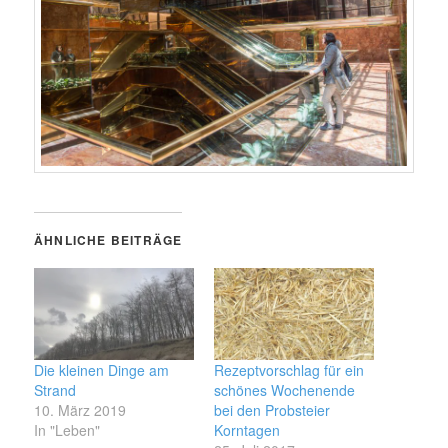
ÄHNLICHE BEITRÄGE
Die kleinen Dinge am
Rezeptvorschlag für ein
Strand
schönes Wochenende
10. März 2019
bei den Probsteier
In "Leben"
Korntagen