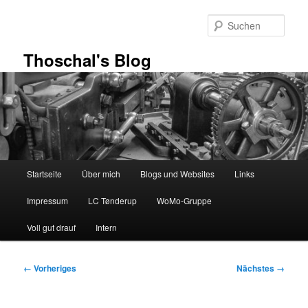
Zum
primären
Such
Inhalt
springen
Thoschal's Blog
Hauptmenü
Startseite
Über mich
Blogs und Websites
Links
Impressum
LC Tønderup
WoMo-Gruppe
Voll gut drauf
Intern
Bilder-
← Vorheriges
Nächstes →
Navigation