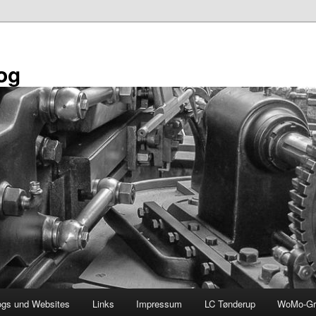
og
ogs und Websites
Links
Impressum
LC Tønderup
WoMo-Gr